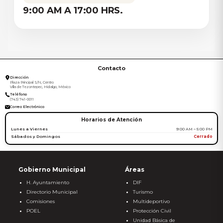
9:00 AM A 17:00 HRS.
Contacto
Dirección
Plaza Principal S/N, Centro
Villa de Tezontepec, Hidalgo, México
Teléfono
(743) 741-0011
Correo Electrónico
Horarios de Atención
Lunes a Viernes
9:00 AM – 5:00 PM
Sábados y Domingos
Cerrado
Gobierno Municipal
Áreas
H. Ayuntamiento
DIF
Directorio Municipal
Turismo
Comisiones
Multideportivo
POEL
Protección Civil
Unidad Básica de