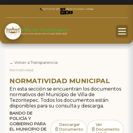
Tel: (743) 741-0011
Villa de Tezontepec, Hidalgo
Villa de Tezontepec
Administración Municipal 2024-2027
← Volver a Transparencia
Normatividad
NORMATIVIDAD MUNICIPAL
En esta sección se encuentran los documentos
normativos del Municipio de Villa de
Tezontepec. Todos los documentos están
disponibles para su consulta y descarga.
BANDO DE
POLICÍA Y
GOBIERNO PARA
Descargar
Ver
📄
📄
EL MUNICIPIO DE
Documento
Documento