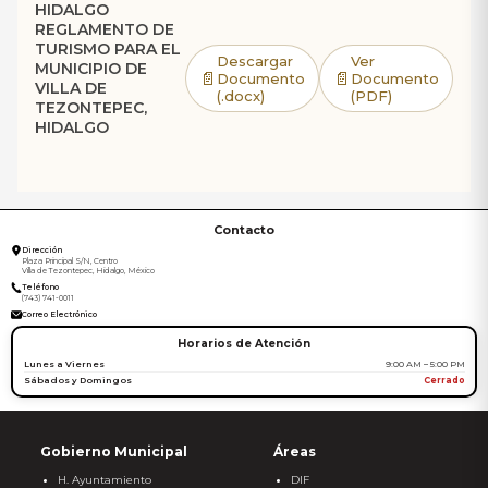
HIDALGO
REGLAMENTO DE
TURISMO PARA EL
Descargar
Ver
MUNICIPIO DE
📄
📄
Documento
Documento
VILLA DE
(.docx)
(PDF)
TEZONTEPEC,
HIDALGO
Contacto
Dirección
Plaza Principal S/N, Centro
Villa de Tezontepec, Hidalgo, México
Teléfono
(743) 741-0011
Correo Electrónico
Horarios de Atención
Lunes a Viernes
9:00 AM – 5:00 PM
Sábados y Domingos
Cerrado
Gobierno Municipal
Áreas
H. Ayuntamiento
DIF