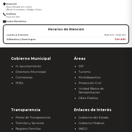
Dirección
Plaza Principal S/N, Centro
Villa de Tezontepec, Hidalgo, México
Teléfono
(743) 741-0011
Correo Electrónico
Horarios de Atención
Lunes a Viernes
9:00 AM – 5:00 PM
Sábados y Domingos
Cerrado
Gobierno Municipal
Áreas
H. Ayuntamiento
DIF
Directorio Municipal
Turismo
Comisiones
Multideportivo
POEL
Protección Civil
Unidad Básica de
Rehabilitación
Obra Pública
Transparencia
Enlaces de Interés
Portal de Transparencia
Gobierno del Estado
Trámites y Servicios
Gobierno Federal
Registro Familiar
INEGI