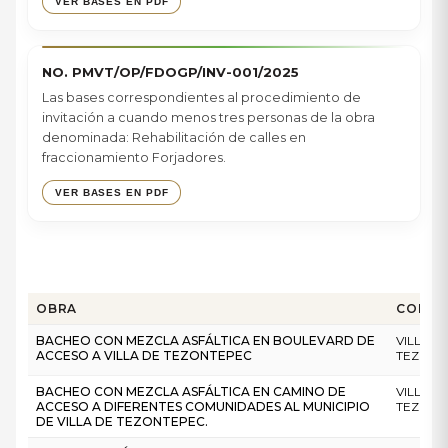
VER BASES EN PDF
NO. PMVT/OP/FDOGP/INV-001/2025
Las bases correspondientes al procedimiento de
invitación a cuando menos tres personas de la obra
denominada: Rehabilitación de calles en
fraccionamiento Forjadores.
VER BASES EN PDF
OBRA
COMUN
BACHEO CON MEZCLA ASFÁLTICA EN BOULEVARD DE
VILLA D
ACCESO A VILLA DE TEZONTEPEC
TEZONT
BACHEO CON MEZCLA ASFÁLTICA EN CAMINO DE
VILLA D
ACCESO A DIFERENTES COMUNIDADES AL MUNICIPIO
TEZONT
DE VILLA DE TEZONTEPEC.